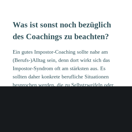
Was ist sonst noch bezüglich
des Coachings zu beachten?
Ein gutes Impostor-Coaching sollte nahe am
(Berufs-)Alltag sein, denn dort wirkt sich das
Impostor-Syndrom oft am stärksten aus. Es
sollten daher konkrete berufliche Situationen
besprochen werden, die zu Selbstzweifeln oder
Versagensängsten geführt haben.
Anhand dieser Situationen kann dann
herausgefunden werden, welche Überzeugungen
vorliegen und zu welchen Schlussfolgerungen
diese führen. Die Betroffenen lernen im