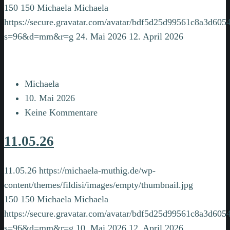
150
150
Michaela
Michaela
https://secure.gravatar.com/avatar/bdf5d25d99561c8a3d6
s=96&d=mm&r=g
24. Mai 2026
12. April 2026
Michaela
10. Mai 2026
Keine Kommentare
11.05.26
11.05.26
https://michaela-muthig.de/wp-
content/themes/fildisi/images/empty/thumbnail.jpg
150
150
Michaela
Michaela
https://secure.gravatar.com/avatar/bdf5d25d99561c8a3d6
s=96&d=mm&r=g
10. Mai 2026
12. April 2026