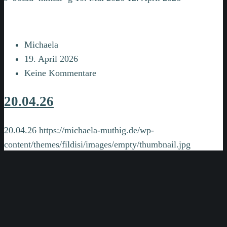
Michaela
19. April 2026
Keine Kommentare
20.04.26
20.04.26
https://michaela-muthig.de/wp-
content/themes/fildisi/images/empty/thumbnail.jpg
150
150
Michaela
Michaela
https://secure.gravatar.com/avatar/bdf5d25d99561c8a3d6
s=96&d=mm&r=g
19. April 2026
12. März 2026