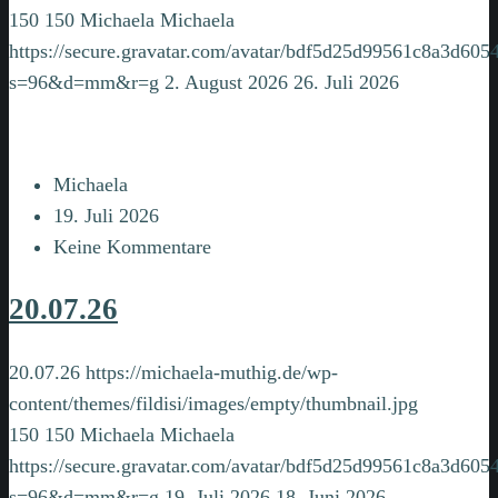
150
150
Michaela
Michaela
https://secure.gravatar.com/avatar/bdf5d25d99561c8a3d6
s=96&d=mm&r=g
2. August 2026
26. Juli 2026
Michaela
19. Juli 2026
Keine Kommentare
20.07.26
20.07.26
https://michaela-muthig.de/wp-
content/themes/fildisi/images/empty/thumbnail.jpg
150
150
Michaela
Michaela
https://secure.gravatar.com/avatar/bdf5d25d99561c8a3d6
s=96&d=mm&r=g
19. Juli 2026
18. Juni 2026